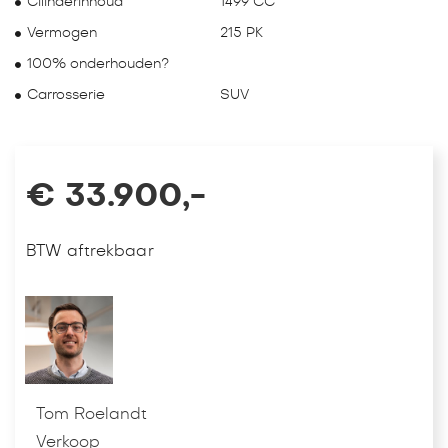
Cilinderinhoud
1499 CC
Vermogen
215 PK
100% onderhouden?
Carrosserie
SUV
€ 33.900,-
BTW aftrekbaar
Tom Roelandt
Verkoop