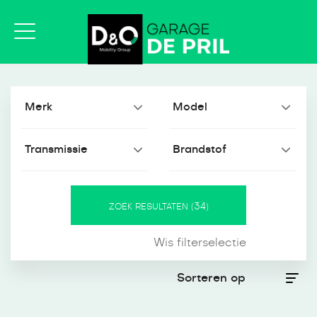
34
ZOEK RESULTATEN (
)
Wis filterselectie