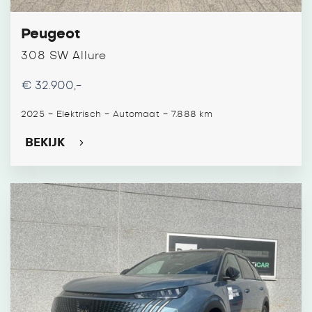
Peugeot
308 SW Allure
€ 32.900,-
-
-
-
2025
Elektrisch
Automaat
7.888 km
BEKIJK