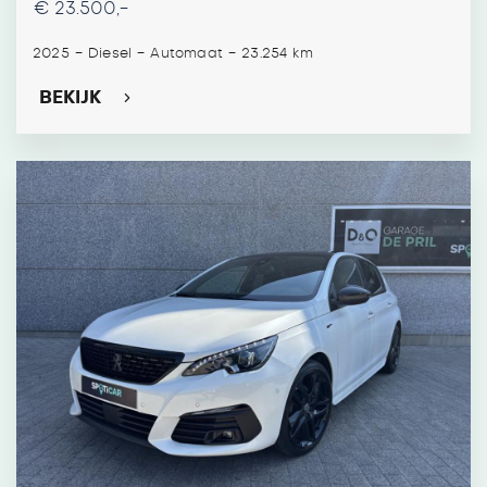
€ 23.500,-
-
-
-
2025
Diesel
Automaat
23.254 km
BEKIJK