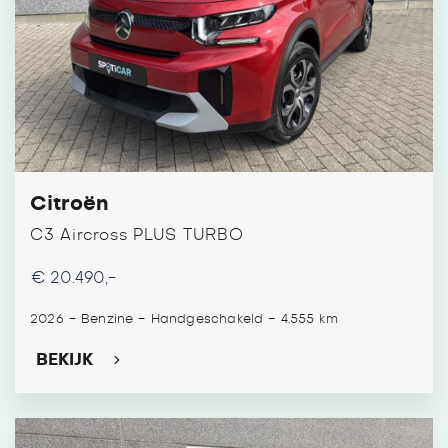
Citroën
C3 Aircross PLUS TURBO
€ 20.490,-
-
-
-
2026
Benzine
Handgeschakeld
4.555 km
BEKIJK