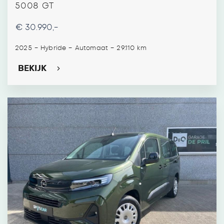
5008 GT
€ 30.990,-
-
-
-
2025
Hybride
Automaat
29.110 km
BEKIJK