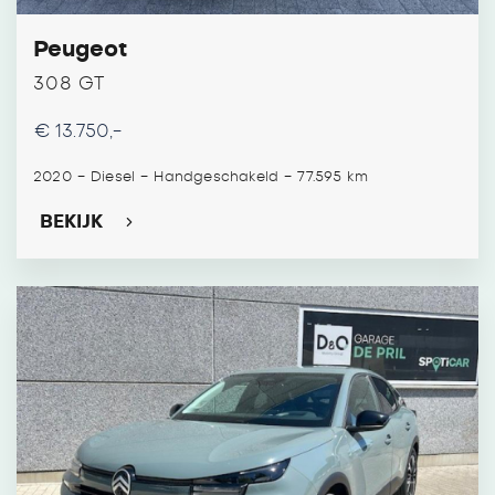
Peugeot
308 GT
€ 13.750,-
-
-
-
2020
Diesel
Handgeschakeld
77.595 km
BEKIJK