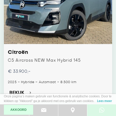
Citroën
C5 Aircross NEW Max Hybrid 145
€ 33.900,-
-
-
-
2025
Hybride
Automaat
8.500 km
BEKIJK
Onze pagina’s maken gebruik van functionele & analytische cookies. Door te
klikken op "Akkoord" ga je akkoord met ons gebruik van cookies.
Lees meer
AKKOORD