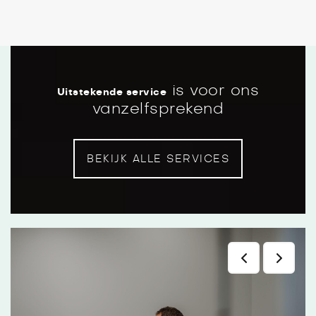
is voor ons
Uitstekende service
vanzelfsprekend
Werkplaatsafspraak plannen
BEKIJK ALLE SERVICES
Een werkplaatsafspraak plannen kan
eenvoudig via het formulier op onze website.
Na uw aanvraag ontvangt u altijd een
bevestiging van ons.