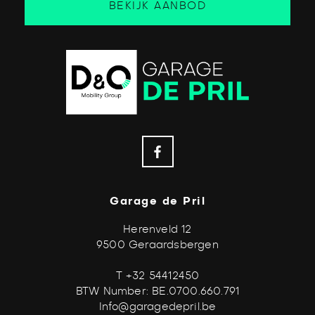
BEKIJK AANBOD
Garage de Pril
Herenveld 12
9500 Geraardsbergen
T +32 54412450
BTW Number: BE.0700.660.791
Info@garagedepril.be