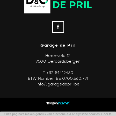
Garage de Pril
Herenveld 12
9500 Geraardsbergen
T +32 54412450
BTW Number: BE.0700.660.791
Info@garagedepril.be
Onze pagina’s maken gebruik van functionele & analytische cookies. Door te