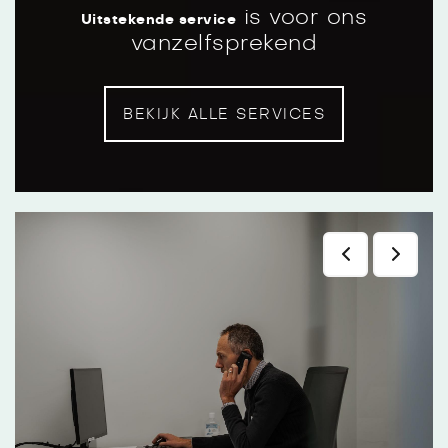
is voor ons
Uitstekende service
vanzelfsprekend
Werkplaatsafspraak plannen
BEKIJK ALLE SERVICES
Een werkplaatsafspraak plannen kan
eenvoudig via het formulier op onze website.
Na uw aanvraag ontvangt u altijd een
bevestiging van ons.